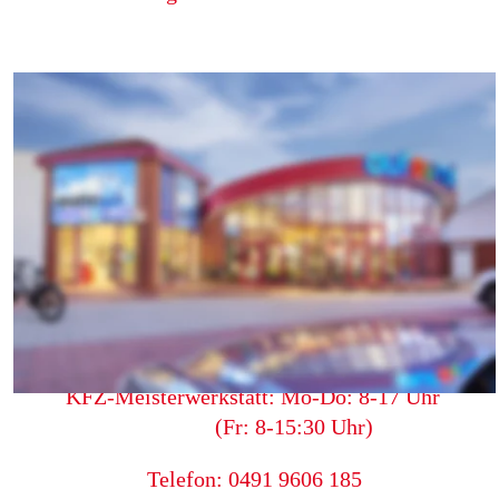
multi auto+rad
Osseweg 87 • 26789 Leer  
Tel: 
0491 96 06 188
auto@multi-markt.com
Anfahrt - hier klicken
Öffnungszeiten: Mo-Fr: 9-20 Uhr   (Sa: 9-19 Uhr)
       KFZ-Meisterwerkstatt: Mo-Do: 8-17 Uhr        
              (Fr: 8-15:30 Uhr)
 Telefon: 0491 9606 185 