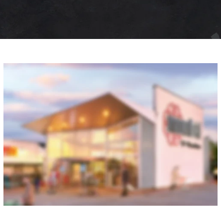
multi Nord im City-Center
Ringstr. 17-23 • 26789 Leer
Tel: 0491 96 06 221
Fax: 0491 96 06 291
kontakt.nord@multi-markt.com
Anfahrt - hier klicken
Öffnungszeiten: Mo-Sa: 8-21 Uhr