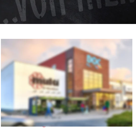
multi Emden im DOC
Thüringer Str. 9 • 26723 Emden
Tel: 04921 91 83 0
Fax: 04921 91 83 419
kontakt.emden@multi-markt.com
 Anfahrt - hier klicken
Öffnungszeiten: Mo-Sa: 8-21 Uhr