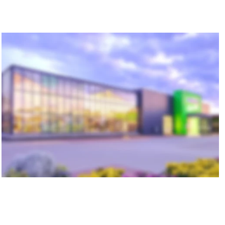
multi Garten + Freizeit
Ossewg 87 • 26789 Leer
Tel.: 
0491 96 06 181
 • Fax: 0491 96 06 190
garten@multi-markt.com
Anfahrt - hier klicken
Öffnungszeiten: Mo-Sa: 8-20 Uhr