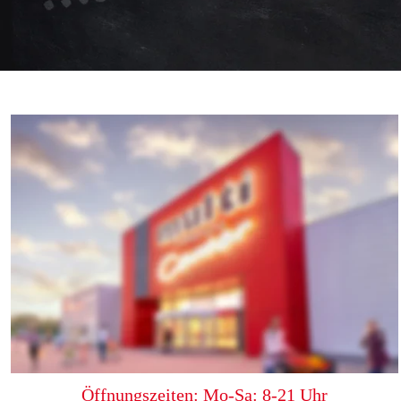
multi Süd im Ostfriesland 
Center
Osseweg 87 • 26789 Leer
Tel: 
0491 96 06 0
Fax: 0491 96 06 190
kontakt.sued@multi-markt.com
Anfahrt - hier klicken
Öffnungszeiten: Mo-Sa: 8-21 Uhr