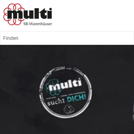
Finden
•
Dann bewirb Dich bei und