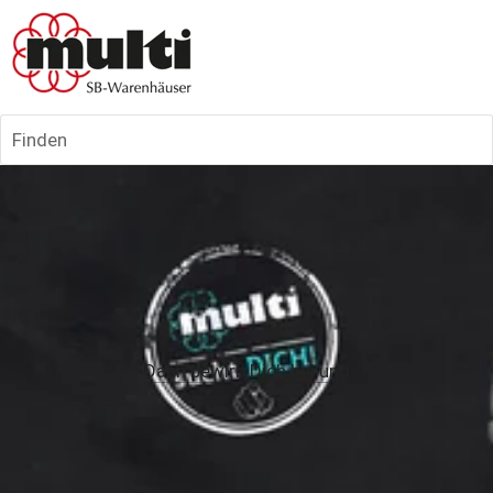
Finden
•
Dann bewirb Dich bei und