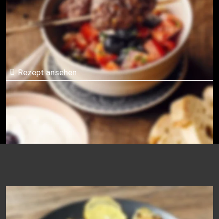
Cevapcici
Rezept ansehen
Würzig marinierte Heilbutt-Steaks vom 