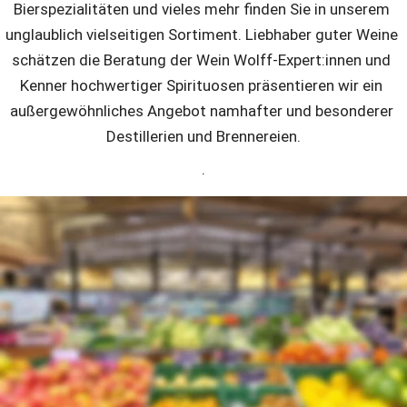
Bierspezialitäten und vieles mehr finden Sie in unserem 
unglaublich vielseitigen Sortiment. Liebhaber guter Weine 
schätzen die Beratung der Wein Wolff-Expert:innen und 
Kenner hochwertiger Spirituosen präsentieren wir ein 
außergewöhnliches Angebot namhafter und besonderer 
Destillerien und Brennereien.
.
Obst + Gemüse bei multi
Echte Wochenmarkt-Atmosphäre mit liebevoll 
präsentierter Produkte erwartet Sie in unseren Obst und 
Gemüseabteilungen. Unsere Frische-Expert:innen 
versorgen Sie täglich mit einer Vielfalt hochwertigster 