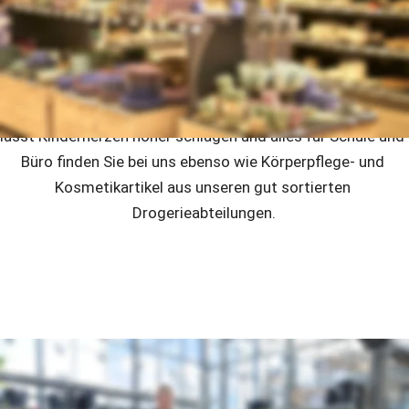
kleinen Mitbringsel bis zu hochwertigsten Bestecken, 
exquisiten Messern, gusseisernen Töpfen und 
ostfriesischen Teekannen finden Sie in unseren 
Haushaltswaren-Abteilungen.
Das riesige Angebot in unseren Spielwarenabteilungen 
lässt Kinderherzen höher schlagen und alles für Schule und 
Büro finden Sie bei uns ebenso wie Körperpflege- und 
Kosmetikartikel aus unseren gut sortierten 
Drogerieabteilungen.