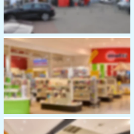
Tankstelle und Waschstraße 
8 Schnell-Ladestationen für E-Autos
Dienstleistungen
Reisebüro, Apotheke, Friseur
Post, Schlüsseldienst 
KFZ- und Fahrradwerkstatt
DHL-Paketstation, Sparkasse SB-Center, etc.