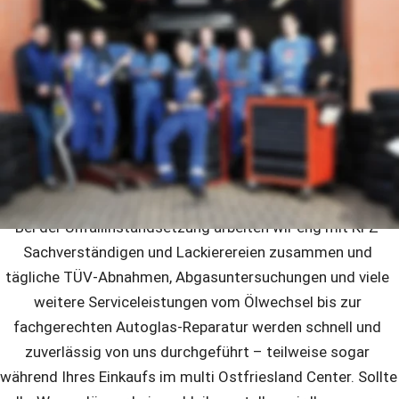
multi KFZ-Meisterwerkstatt
Unsere top qualifizierte und erfahrene Mannschaft ist ihr 
Ansprechpartner für professionellen Service und Reparatur 
von Fahrzeugen aller Fabrikate bis zum Wohnmobil.
Reparaturen erledigen wir zügig und legen Wert auf den 
Einbau von Marken-Ersatzteilen, die wir im hauseigenen 
Lager ständig verfügbar haben. 
Bei der Unfallinstandsetzung arbeiten wir eng mit KFZ-
Sachverständigen und Lackierereien zusammen und 
tägliche TÜV-Abnahmen, Abgasuntersuchungen und viele 
weitere Serviceleistungen vom Ölwechsel bis zur 
fachgerechten Autoglas-Reparatur werden schnell und 
zuverlässig von uns durchgeführt – teilweise sogar 
während Ihres Einkaufs im multi Ostfriesland Center. Sollte 