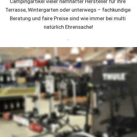
Campingartikel vieler namhafter Hersteller für Ihre 
Terrasse, Wintergarten oder unterwegs – fachkundige 
Beratung und faire Preise sind wie immer bei multi 
natürlich Ehrensache!
.
multi auto+rad
Service, Ersatzteile, Pflegeartikel, Zubehör und vieles mehr 
rund um Motorrad, Auto und Fahrrad  zu verlässlich guten 
Preisen und mit bester Beratung – dafür steht unser 
kompetentes Team im auto & rad-Fachmarkt. Unsere 
Spezialisten haben immer ein umfangreiches Teile-
Sortiment für alle Auto- und Motorradmarken vorrätig oder 
kann das Gewünschte in der Regel innerhalb von 24 