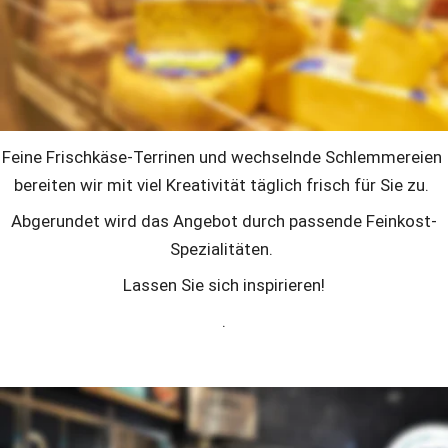
unseren Frischetheken jeden Tag richtig Freude. Von 
unseren Käsesommelièren und ihren Kollgeg/innen 
erfahren Sie aus erster Hand alles über Herkunft, 
Geschmack und passsende Begleitungen ihrer 
persönlichen Käse-Favoriten. 
Feine Frischkäse-Terrinen und wechselnde Schlemmereien 
bereiten wir mit viel Kreativität täglich frisch für Sie zu. 
Abgerundet wird das Angebot durch passende Feinkost-
Spezialitäten. 
Lassen Sie sich inspirieren!
.