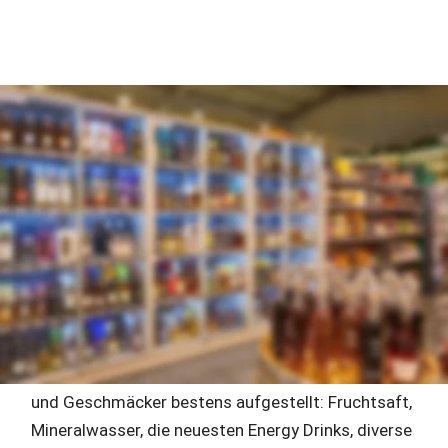
Lebensmittel + Getränke bei multi
Wir haben das größte Lebensmittel-Sortiment 
Ostfrieslands: neben einer enormen Auswahl an 
Grundnahrungsmitteln ist unser Anspruch, auch für 
spezielle Bedürfnisse die richtigen Produkte im Angebot zu 
haben – und alles, was Bio, vegetarisch, vegan oder neu auf 
den Markt ist, sowieso.
Auch unsere Getränkeabteilungen sind für alle Vorlieben 
und Geschmäcker bestens aufgestellt: Fruchtsaft, 
Mineralwasser, die neuesten Energy Drinks, diverse 