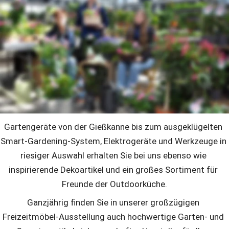
multi Garten + Freizeit
Gartenliebhaber und Outdoorfreunde finden hier das ganze 
Jahr über alles rund ums Leben und Arbeiten im Grünen. 
Pflanzzeit ist bei multi von Januar bis Dezember. Unser 
kompetentes Team hat immer saisonale Garten- und 
Zimmerpflanzen in höchster Qualität für Sie zur Auswahl – 
zum größten Teil von regionalen Lieferanten, die wir schon 
seit Generationen kennen. 
Gartengeräte von der Gießkanne bis zum ausgeklügelten 
Smart-Gardening-System, Elektrogeräte und Werkzeuge in 
riesiger Auswahl erhalten Sie bei uns ebenso wie 
inspirierende Dekoartikel und ein großes Sortiment für 
Freunde der Outdoorküche.
Ganzjährig finden Sie in unserer großzügigen 
Freizeitmöbel-Ausstellung auch hochwertige Garten- und 