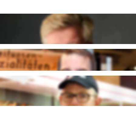
Matthias Brahms
Inhaber
kontakt.sued@multi-markt.com
Torsten Fröhling
Marktleiter
Klaus Seidelmann
Abteilungsleiter
Fleisch & Wurst