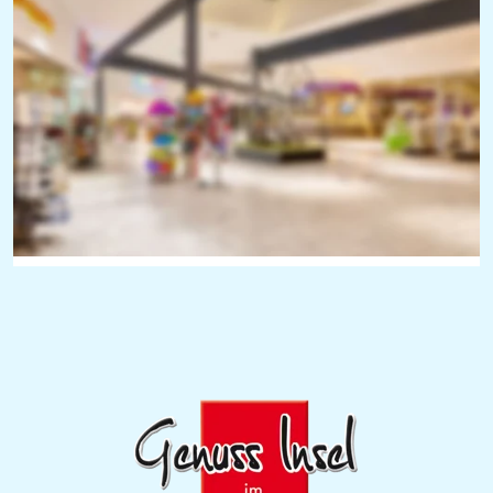
Fachgeschäfte
für jedes Alter und jeden Geschmack. Hier finden Sie 
alles, was das Herz begehrt: Mode, Schuhe, Drogerie, 
Lederwaren, Blumen, Backwaren, Schmuck, Brillen, 
Tabak, Geschenke, Zeitschriften, Bücher, Elektronik, 
Baumarkt, Auto, Fahrrad, Motorrad, Garten & Freizeit 
und vieles mehr!