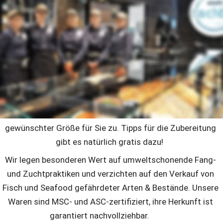
Die multi Fischbar
Frischfisch, Meeresfrüchte, Krustentiere, Räucherfisch, 
Grillspezialitäten, Salate oder Fischbrötchen – pur oder 
fein mariniert: Wir haben eine riesige Auswahl frischer 
Ware in bester Qualität für Sie. Erleben Sie die komplette 
multi-Fischkompetenz und lassen Sie sich von unseren top 
geschulten Mitarbeiter:innen individuell beraten. Wir 
filetieren von Hand, entgräten und schneiden Ihren Fisch in 
gewünschter Größe für Sie zu. Tipps für die Zubereitung 
gibt es natürlich gratis dazu!  
Wir legen besonderen Wert auf umweltschonende Fang- 
und Zuchtpraktiken und verzichten auf den Verkauf von 
Fisch und Seafood gefährdeter Arten & Bestände. Unsere 
Waren sind MSC- und ASC-zertifiziert, ihre Herkunft ist 
garantiert nachvollziehbar.            