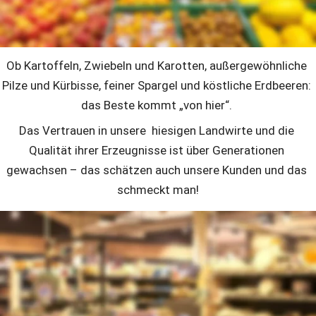
Früchte aus aller Welt – direkt aus dem Hamburger 
Überseehafen und mit allem, was unsere Region saisonal 
zu bieten hat. 
Ob Kartoffeln, Zwiebeln und Karotten, außergewöhnliche 
Pilze und Kürbisse, feiner Spargel und köstliche Erdbeeren: 
das Beste kommt „von hier“. 
Das Vertrauen in unsere  hiesigen Landwirte und die 
Qualität ihrer Erzeugnisse ist über Generationen 
gewachsen – das schätzen auch unsere Kunden und das 
schmeckt man!
multi Haushalt + Spielwaren
Alles für Küche, Haushalt und tolle Geschenkideen vom 